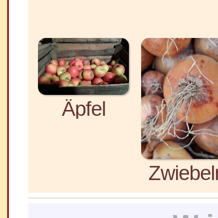
Äpfel
Zwiebel