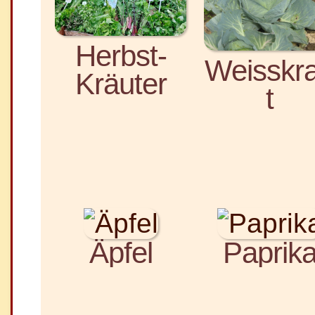
Herbst-
Weisskr
Kräuter
t
Äpfel
Paprik