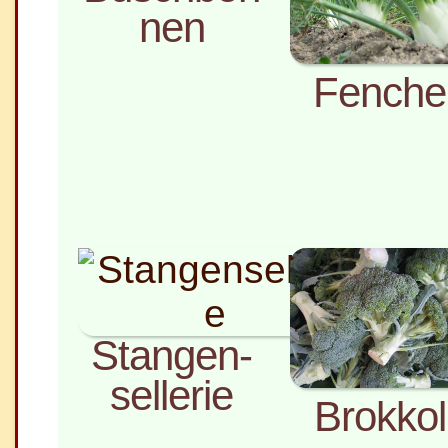
nen
Fenche
Stangen­
sellerie
Brokkol