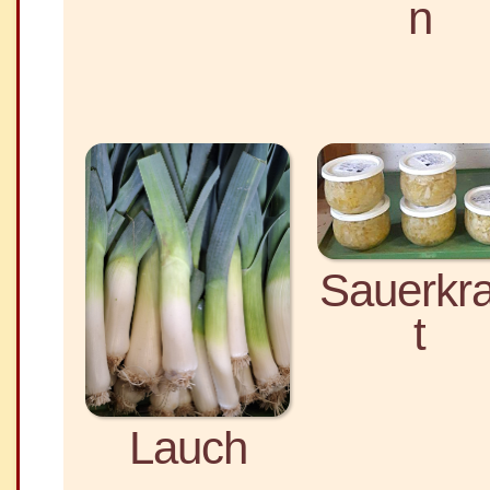
n
Sauerkr
t
Lauch